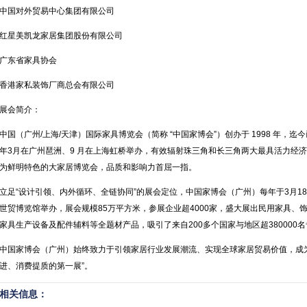
中国对外贸易中心集团有限公司
红星美凯龙家居集团股份有限公司
广东省家具协会
香港家私装饰厂商总会有限公司
展会简介：
中国（广州/上海/天津）国际家具博览会（简称 “中国家博会”）创办于 1998 年，迄
年3月在广州琶洲、9 月在上海虹桥举办，有效辐射珠三角和长三角两大最具活力经
为鲜明特色的大家居博览会，品质和影响力首屈一指。
立足“设计引领、内外循环、全链协同”的展会定位，中国家博会（广州）每年于3月18-
世贸博览馆举办，展会规模85万平方米，参展企业超4000家，盛大展出民用家具、
家具生产设备及配件辅料等全题材产品，吸引了来自200多个国家与地区超380000
中国家博会（广州）始终致力于引领家居行业发展潮流、实现全球家居贸易价值，成
进、消费提质的第一展”。
相关信息：