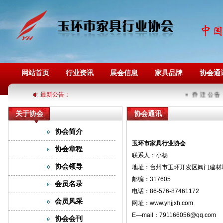
网站首页
行业资讯
展会信息
家具品牌
协会通
最新公告：
乔 迁 公 告
关于协会
协会通讯
协会简介
玉环市家具行业协会
协会章程
联系人：小杨
协会领导
地址：台州市玉环开发区阀门建材城
邮编：317605
会员名录
电话：86-576-87461172
会员风采
网址：www.yhjjxh.com
E—mail：
791166056@qq.com
协会会刊